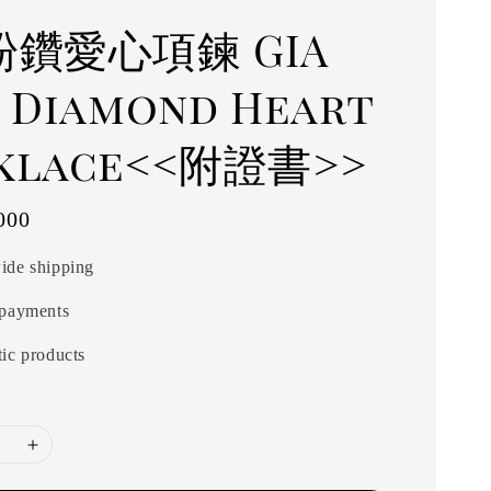
粉鑽愛心項鍊 GIA
k Diamond Heart
klace<<附證書>>
000
ide shipping
 payments
ic products