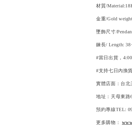
材質/
Material
:1
金重/G
old weigh
墜飾尺寸/P
endan
鍊長/
Length
: 3
#當日出貨，4:
#支持七日內換貨
實體店面：台北
地址：天母東路6
預約專線TEL: 095
更多購物：
www.