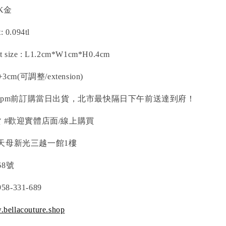
8K金
t
: 0.094tl
t size
: L1.2cm*W1cm*H0.4cm
8+3cm(可調整/extension)
00pm前訂購當日出貨，北市最快隔日下午前送達到府！
 #歡迎實體店面/線上購買
天母新光三越一館1樓
8號
8-331-689
bellacouture.shop