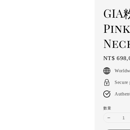
GIA
Pin
Nec
Regular
NT$ 698,
price
Worldw
Secure
Authent
數量