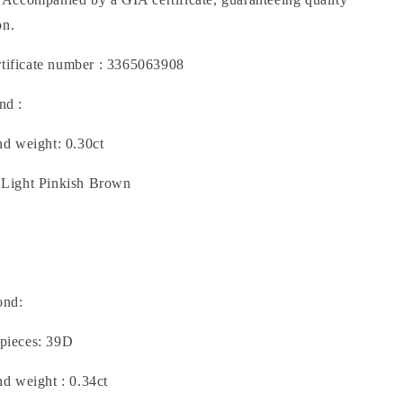
on.
tificate number
: 3365063908
ond
:
nd weight
: 0.30ct
 Light Pinkish Brown
ond
:
pieces
: 39D
nd weight
: 0.34ct