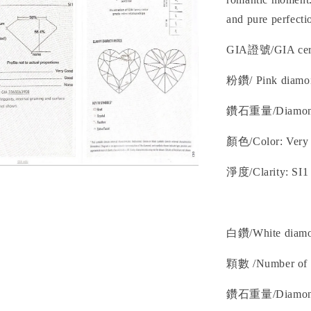
and pure perfecti
GIA證號/
GIA cer
粉鑽/ P
ink diam
鑽石重量/D
iamo
顏色/C
olor
: Very
淨度/
Clarity
: SI1
白鑽/W
hite diam
顆數 /
Number of 
鑽石重量/D
iamo