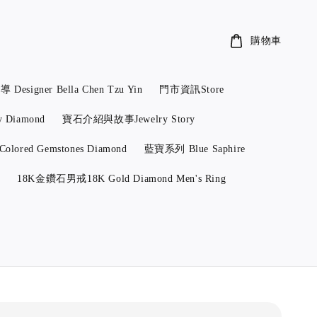
購物車
ner Bella Chen Tzu Yin
門市資訊Store
Diamond
寶石介紹與故事Jewelry Story
red Gemstones Diamond
藍寶系列 Blue Saphire
y
18K金鑽石男戒18K Gold Diamond Men's Ring