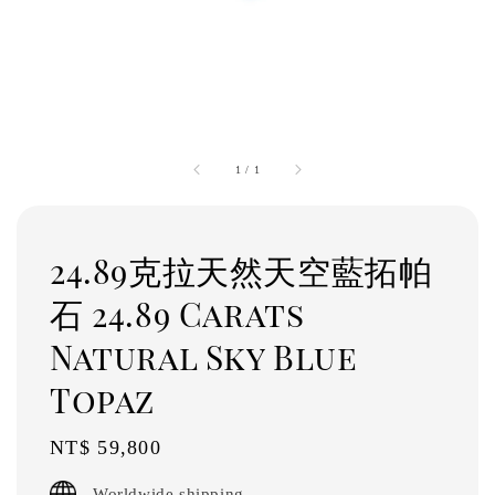
1
/
1
24.89克拉天然天空藍拓帕
石 24.89 Carats
Natural Sky Blue
Topaz
Regular
NT$ 59,800
price
Worldwide shipping