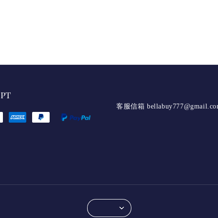
ept
客服信箱 bellabuy777@gmail.c