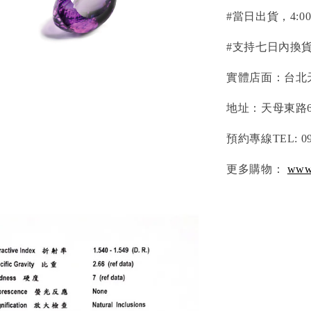
#當日出貨，4:
#支持七日內換貨
實體店面：台北
地址：天母東路6
預約專線TEL: 095
更多購物：
www.