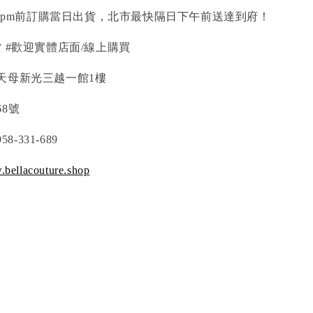
00pm前訂購當日出貨，北市最快隔日下午前送達到府！
 #歡迎實體店面/線上購買
天母新光三越一館1樓
8號
8-331-689
bellacouture.shop