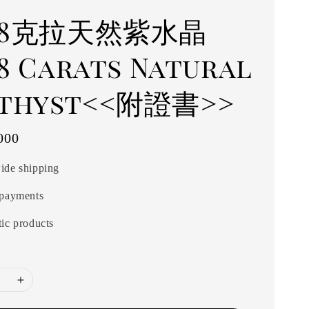
.28克拉天然紫水晶
28 Carats Natural
thyst<<附證書>>
000
ide shipping
 payments
ic products