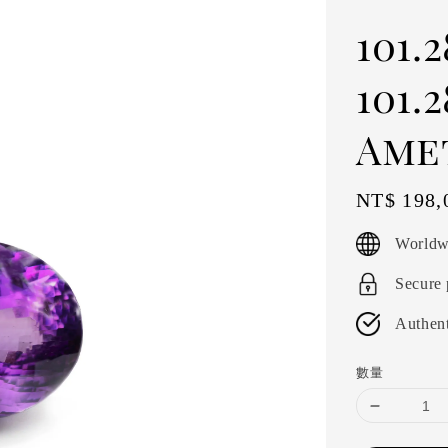
101
101.
Ame
Regular
NT$ 198,
price
Worldw
Secure
Authent
數量