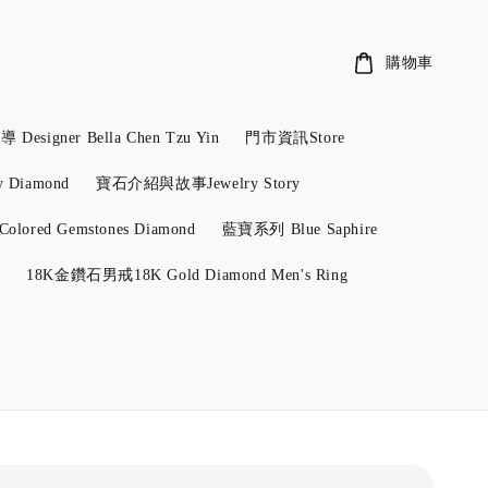
購物車
ner Bella Chen Tzu Yin
門市資訊Store
Diamond
寶石介紹與故事Jewelry Story
red Gemstones Diamond
藍寶系列 Blue Saphire
y
18K金鑽石男戒18K Gold Diamond Men's Ring