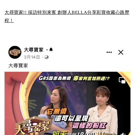
大尋寶家!! 採訪特別來賓 創辦人BELLA分享彩寶收藏心路歷
程！