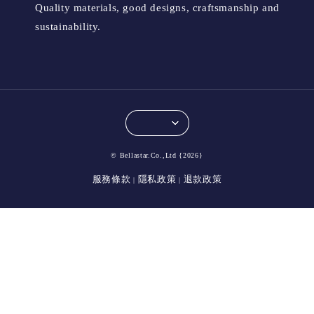
Quality materials, good designs, craftsmanship and
sustainability.
© Bellastar.Co.,Ltd {2026}
服務條款
隱私政策
退款政策
|
|