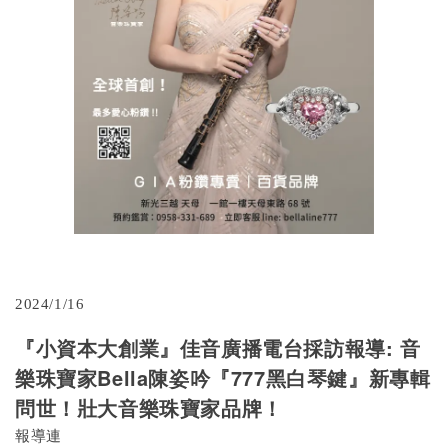
2024/1/16
『小資本大創業』佳音廣播電台採訪報導: 音
樂珠寶家Bella陳姿吟『777黑白琴鍵』新專輯
問世！壯大音樂珠寶家品牌！
報導連