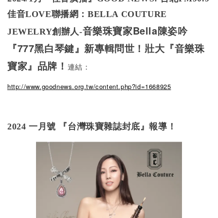
佳音LOVE聯播網：BELLA COUTURE
音樂珠寶家Bella陳姿吟
JEWELRY創辦人-
『777黑白琴鍵』新專輯問世！壯大『音樂珠
寶家』品牌！
連結：
http://www.goodnews.org.tw/content.php?id=1668925
2024 一月號 『台灣珠寶雜誌封底』報導！