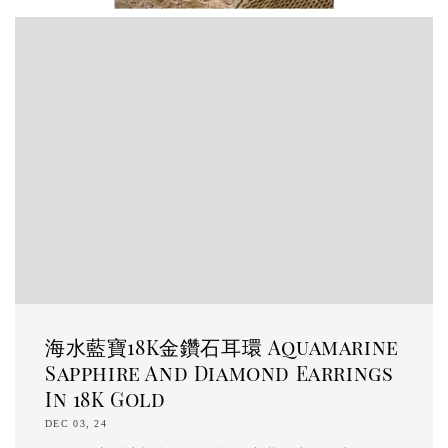
海水藍寶18K金鑽石耳環 Aquamarine
Sapphire And Diamond Earrings
In 18K Gold
DEC 03, 24