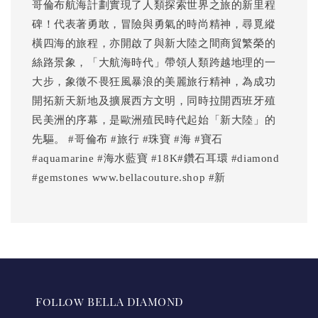
哥倫布航海計劃實現了人類探索世界之旅的新里程
碑！代表著勇敢，冒險與勇氣的時尚精神，尋覓縱
橫四海的旅程，亦開啟了與新大陸之間商貿繁榮的
絲路景象，「大航海時代」帶領人類跨越地理的一
大步，象徵不畏狂風暴浪的美麗旅行精神，為成功
開拓新天新地及擴展西方文明，同時拉開西班牙殖
民美洲的序幕，是歐洲殖民時代起始「新大陸」的
先驅。 #哥倫布 #旅行 #珠寶 #海 #寶石
#aquamarine #海水藍寶 #18K#鑽石耳環 #diamond
#gemstones www.bellacouture.shop #新
Follow BELLA DIAMOND